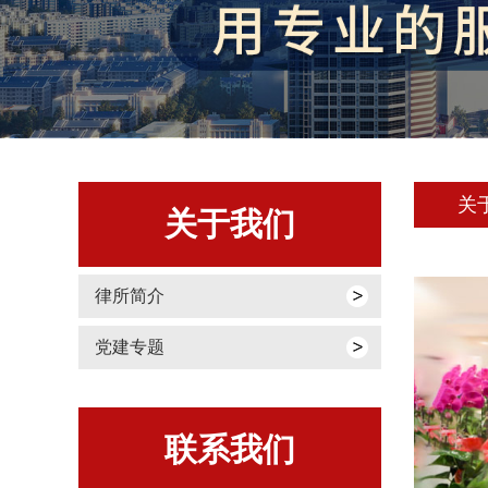
关
关于我们
律所简介
党建专题
联系我们