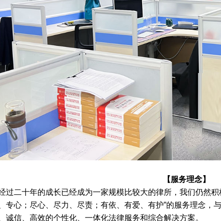
【服务理念】
经过二十年的成长已经成为一家规模比较大的律所，我们仍然积
、专心；尽心、尽力、尽责；有依、有爱、有护”的服务理念，
、诚信、高效的个性化、一体化法律服务和综合解决方案。