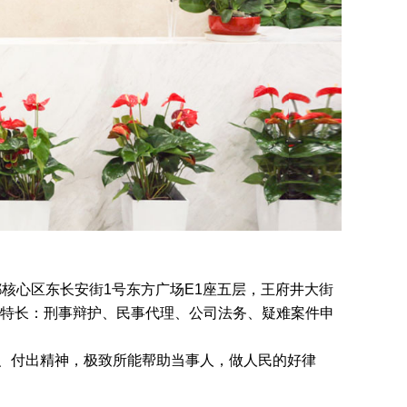
都核心区东长安街1号东方广场E1座五层，王府井大街
业特长：刑事辩护、民事代理、公司法务、疑难案件申
、付出精神，极致所能帮助当事人，做人民的好律