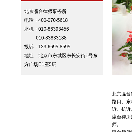
北京瀛台律师事务所
电话：400-070-5618
座机：
010-86393456
010-83833188
投诉：
133-6695-8595
地址：北京市东城区东长安街1号东
方广场E1座5层
北京瀛台
路口、东
诉、抗诉
瀛台律所
师。