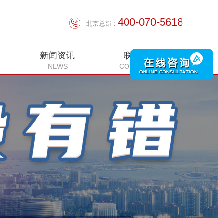
400-070-5618
北京总部：
新闻资讯
联系我们
NEWS
CONTACT US