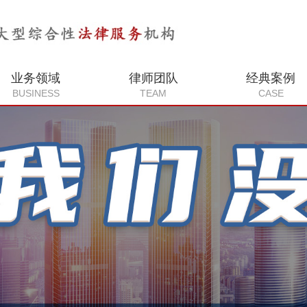
业务领域
律师团队
经典案例
BUSINESS
TEAM
CASE