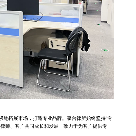
极地拓展市场，打造专业品牌。瀛台律所始终坚持“专
与律师、客户共同成长和发展，致力于为客户提供专