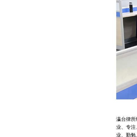
瀛台律所
业、专注
业、勤勉