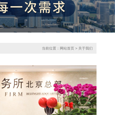
当前位置：
网站首页
> 关于我们