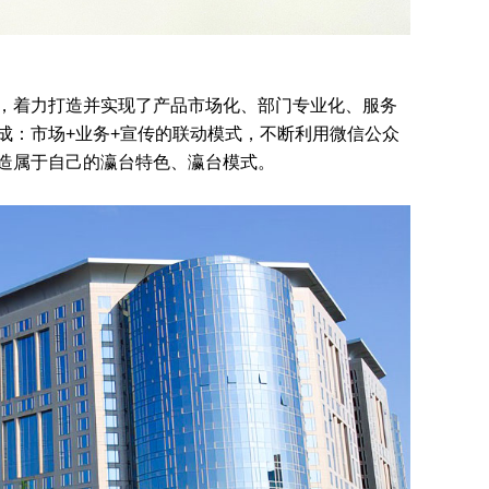
，着力打造并实现了产品市场化、部门专业化、服务
成：市场
+
业务
+
宣传的联动模式，不断利用微信公众
造属于自己的瀛台特色、瀛台模式。