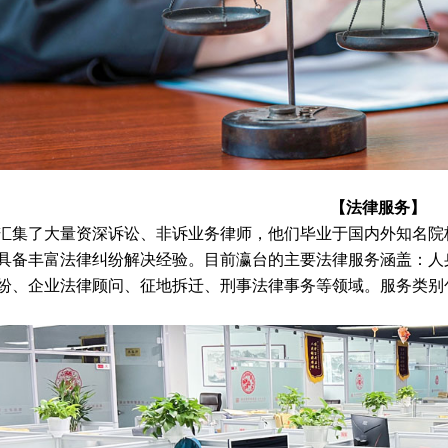
【法律服务】
汇集了大量资深诉讼、非诉业务律师，他们毕业于国内外知名院
具备丰富法律纠纷解决经验。目前瀛台的主要法律服务涵盖：人
纷、企业法律顾问、征地拆迁、刑事法律事务等领域。服务类别