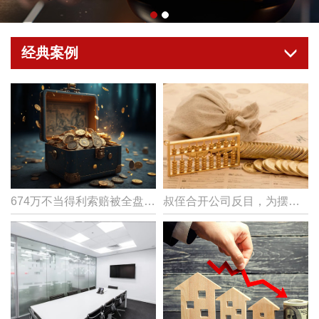
经典案例
674万不当得利索赔被全盘驳回！瀛台律师精准破局，股权投资代持纠纷完胜
叔侄合开公司反目，为摆脱经营管理纠纷，王正阳律师代理公司强制解散纠纷案，法院：准予解散​